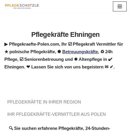
Zum
Inhalt
springen
Pflegekräfte Ehningen
▶︎ Pflegekraefte-Polen.com, Ihr ☑️ Pflegekraft Vermittler für
★ polnische Pflegekräfte, ✺
Betreuungskräfte
, ♻ 24h
Pflege, ☑️ Seniorenbetreuung und ✹ Altenpflege in ✔️
Ehningen. ❤ Lassen Sie sich von uns begeistern ✉ ✔.
PFLEGEKRÄFTE IN IHRER REGION
IHR PFLEGEKRÄFTE-VERMITTLER AUS POLEN
🔍 Sie suchen erfahrene Pflegekräfte, 24-Stunden-