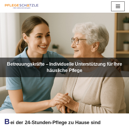
Zum
Inhalt
springen
Betreuungskräfte – Individuelle Unterstützung für Ihre
häusliche Pflege
B
ei der 24-Stunden-Pflege zu Hause sind