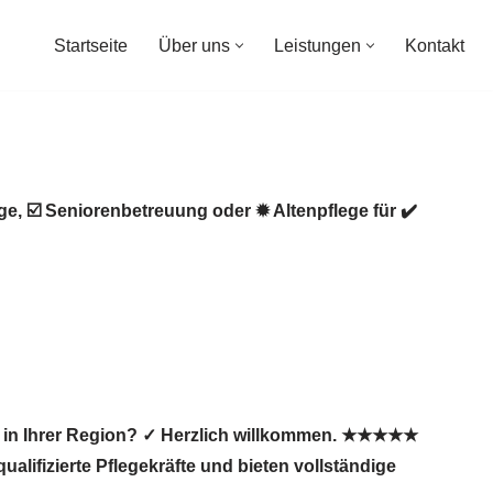
Startseite
Über uns
Leistungen
Kontakt
Startseite
Über uns
Leistungen
Kontakt
ege, ☑️ Seniorenbetreuung oder ✹ Altenpflege für ✔️
te in Ihrer Region? ✓ Herzlich willkommen. ★★★★★
ualifizierte Pflegekräfte und bieten vollständige