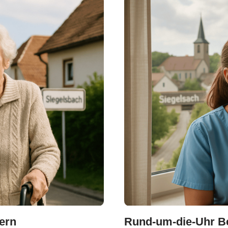
tern
Rund-um-die-Uhr Be