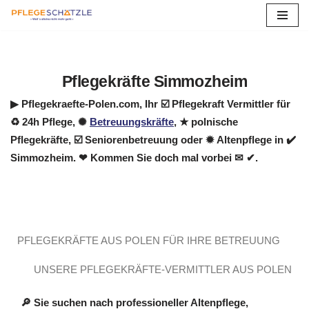
Zum
Inhalt
springen
Pflegekräfte Simmozheim
▶︎ Pflegekraefte-Polen.com, Ihr ☑️ Pflegekraft Vermittler für
♻ 24h Pflege, ✺
Betreuungskräfte
, ★ polnische
Pflegekräfte, ☑️ Seniorenbetreuung oder ✹ Altenpflege in ✔️
Simmozheim. ❤ Kommen Sie doch mal vorbei ✉ ✔.
PFLEGEKRÄFTE AUS POLEN FÜR IHRE BETREUUNG
UNSERE PFLEGEKRÄFTE-VERMITTLER AUS POLEN
🔎 Sie suchen nach professioneller Altenpflege,