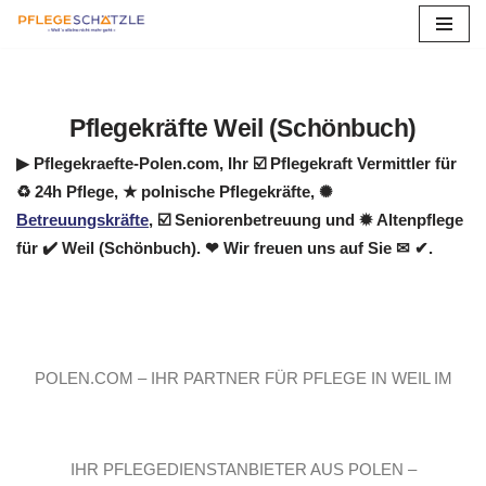
Zum
Inhalt
springen
Pflegekräfte Weil (Schönbuch)
▶︎ Pflegekraefte-Polen.com, Ihr ☑️ Pflegekraft Vermittler für
♻ 24h Pflege, ★ polnische Pflegekräfte, ✺
Betreuungskräfte
, ☑️ Seniorenbetreuung und ✹ Altenpflege
für ✔️ Weil (Schönbuch). ❤ Wir freuen uns auf Sie ✉ ✔.
POLEN.COM – IHR PARTNER FÜR PFLEGE IN WEIL IM
SCHÖNBUCH
IHR PFLEGEDIENSTANBIETER AUS POLEN –