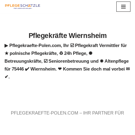
Zum
Inhalt
springen
Pflegekräfte Wiernsheim
▶︎ Pflegekraefte-Polen.com, Ihr ☑️ Pflegekraft Vermittler für
★ polnische Pflegekräfte, ♻ 24h Pflege, ✺
Betreuungskräfte, ☑️ Seniorenbetreuung und ✹ Altenpflege
für 75446 ✔️ Wiernsheim. ❤ Kommen Sie doch mal vorbei ✉
✔.
PFLEGEKRAEFTE-POLEN.COM – IHR PARTNER FÜR
PFLEGEKRÄFTE