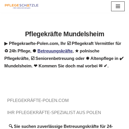
Zum
Inhalt
springen
Pflegekräfte Mundelsheim
▶︎ Pflegekraefte-Polen.com, Ihr ☑️ Pflegekraft Vermittler für
♻ 24h Pflege, ✺
Betreuungskräfte
, ★ polnische
Pflegekräfte, ☑️ Seniorenbetreuung oder ✹ Altenpflege in ✔️
Mundelsheim. ❤ Kommen Sie doch mal vorbei ✉ ✔.
PFLEGEKRÄFTE-POLEN.COM
IHR PFLEGEKRÄFTE-SPEZIALIST AUS POLEN
🔍 Sie suchen zuverlässige Betreuungskräfte für 24-